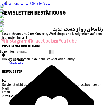
Skip to main content
Skip to footer
NEWSLETTER BESTÄTIGUNG
KEINEN TERMIN VERPASSEN
Lass dich von uns über Konzerte, Workshops und Neuigkeiten auf dem
laufenden halten!
Instagram
Facebook
YouTube
PUSH BENACHRICHTIGUNG
Search for:
Direkte Nachrichten in deinem Browser oder Handy
صفحه شروع
Jetzt abonnieren
Startseite
NEWSLETTER
Du stehst nicht auf Pushbenachrichtigungen? Mach's oldschool per e-
Mail!
Email
Abonnieren