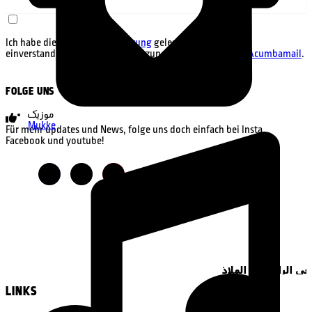
Ich habe die
Datenschutzerklärung
gelesen und bin damit
einverstanden sowie mit den Nutzungsbedingungen von
Acumbamail
.
FOLGE UNS
موزیک
Mukke
Für mehr updates und News, folge uns doch einfach bei Insta,
Facebook und youtube!
IN RAP WE FIND REFUGE
LINKS