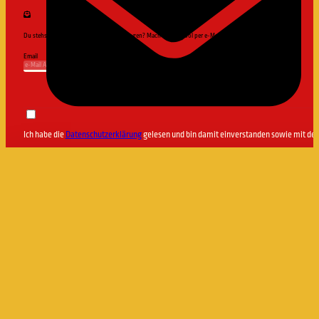
Du stehst nicht auf Pushbenachrichtigungen? Mach's oldschool per e-Mail!
Email
Ich habe die
Datenschutzerklärung
gelesen und bin damit einverstanden sowie mit d
FOLGE UNS
Für mehr updates und News, folge uns doch einfach bei Insta, Facebook und youtube!