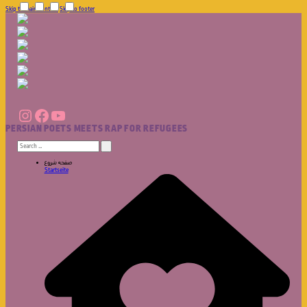
Skip to main content
Skip to footer
Instagram
Facebook
YouTube
PERSIAN POETS MEETS RAP FOR REFUGEES
Search
for:
صفحه شروع
Startseite