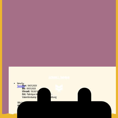
SCROLL DOWN
برنامه‌ها
Von:
04.11.2023
Termine
Bis:
05.11.2023
Uhrzeit:
19:00 bis 05:00
Ort:
Fabrique im Gängeviertel -
Valentinskamp 34A, 20355 Hamburg
Wir freuen uns auf die 3. Auflage von
Persian Poets
– ein
Hip Hop
Abend
von und mit Iranischen und Afghanischen Sänger*innen &
Rapper*innen im Angesicht der feministischen Proteste gegen das
Iranische Regime und in Erinnerung an die humanitäre Notlage in
Afghanistan. Rap ist immer auch Protestmusik, also wollen wir an
diesem Abend solidarisch mit allen Unterdrückten und Verfolgten