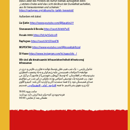
diese Lieder des Protests ein Aufruf niemals aufzugeben denn:
„Letztens Endes wird das Licht die Brust der Dunkelheit aufreißen,
aus ihr herauskommen und scheinen
.
“
https://rapfugees.org/albums/to-tarikh-benevisid/
Außerdem mit dabei:
Lia Şahin
https://www.youtube.com/@liasahin277
Shenawande & Bosska
https://spoti.fi/40bPuJE
Hosain 0093
https://bit.ly/3SpbcoR
Rapfugees
https://spoti.fi/3SFmmFN
INSPEKTAH
https://www.youtube.com/@Inspektahfizzel
DJ Haase
https://www.instagram.com/16.haase.bits_/
Wir sind alle
#mahsaamini #frauenlebenfreiheit #freetoomaj
#freesaman
شاعران پارسی – یک شب هیپ هاپی توسط خواننده های رپ فارس و دری در
مواجهه با اعتراضات فمینیستی علیه رژیم ایران و به یاد وضعیت اضطراری
بشردوستانه در افغانستان، که توسط گروه(رپ فیوجس) از هامبورگ برگزار می
شود. رپ همیشه یک موسیقی اعتراضی بوده، بنابراین در این شب می خواهیم
صدای همبستگی خود را با همه ستمدیدگان و آزاردیدگان بلند کنیم و الگوی
آزادی و حقوق بشر باشیم. ما همه
#حلیمه_امامی
#مهساامینی
هستیم
‎ساعت ورود:19:00
‎هزینه ورودی: آنچه برای شما ارزش دارد بپردازید
‎مهمانی بعد از نمایش: 00:00