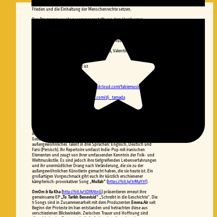
Menschen unsere Stimmen erheben und ein Zeichen für Freiheit,
Frieden und die Einhaltung der Menschenrechte setzen.
Das Programm wurde zusammengestellt von dem Hamburger
Rapfugees
Kollektiv in Zusammenarbeit mit
Rap for Refugees e.V.
, für
dessen Workshop-Programm für junge Menschen gerne gespendet
werden kann. Unterstützt wird die Veranstaltung diesmal von der
Friedrich Naumann Stiftung und der Initiative Musik.
Einlass 19:00
in der
Fabrique im Gängeviertel,
Valentinskamp 34a 20355
Hamburg
Eintritt:
Zahl was es dir Wert ist
Aftershow Party 00:00-05:00
mit DJ Olin, Fabie Music
https://soundcloud.com/fabiemusic
und DJ Tamada
https://soundcloud.com/dj_tamada
Dieses Mal freuen wir uns auf:
Faravaz
(
https://www.instagram.com/faravazmusic/
) Die in Berlin
lebende exil-Iranerin Faravaz Farvardin ist eine außergewöhnliche
Sängerin, Songwriterin und Musikerin, die für ihre kraftvolle Stimme,
ihren vielseitigen Musikstil und ihre unerschütterliche Leidenschaft für
Gesang und Musik bekannt ist. Faravaz präsentiert ihr
außergewöhnliches Talent in drei Sprachen: Englisch, Deutsch und
Farsi (Persisch). Ihr Repertoire umfasst Indie-Pop mit iranischen
Elementen und zeugt von ihrer umfassenden Kenntnis der Folk- und
Weltmusikstile. Es sind jedoch ihre tiefgreifenden Lebenserfahrungen
und ihr unermüdlicher Drang nach Veränderung, die sie zu der
außergewöhnlichen Künstlerin gemacht haben, die sie heute ist. Ein
großartigen Vorgeschmack gibt euch ihr kürzlich erschienener
kämpferisch-provokativer Song „
Mullah“
(
https://bit.ly/3rMaY3f
).
OmOm & Ila Kha
(
http://bit.ly/3DMAtnG
) präsentieren erneut ihre
gemeinsame EP
„To Tarikh Benevisid”
„Schreibt in die Geschichte“. Die
5 Songs sind in Zusammenarbeit mit dem Produzenten
Emma.Air
seit
Beginn der Proteste im Iran entstanden und betrachten diese aus
verschiedenen Blickwinkeln. Zwischen Trauer und Hoffnung sind