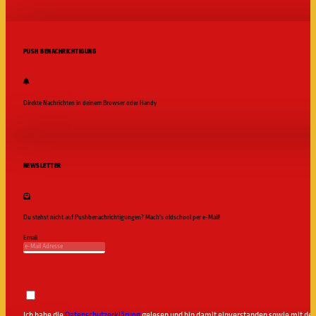
PUSH BENACHRICHTIGUNG
Direkte Nachrichten in deinem Browser oder Handy
Jetzt abonnieren
NEWSLETTER
Du stehst nicht auf Pushbenachrichtigungen? Mach's oldschool per e-Mail!
Email
Ich habe die
Datenschutzerklärung
gelesen und bin damit einverstanden sowie mit d