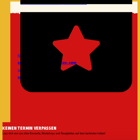
https://nachdemrechtensehen.wordpress.com/timetable/
Nächster Post
#HANAU – KEIN VERGEBEN, KEIN VERGESSEN – #DEMO
Vorheriger Post
RAPFUGEES @ 48MIN WILHELMSBURG
KEINEN TERMIN VERPASSEN
Lass dich von uns über Konzerte, Workshops und Neuigkeiten auf dem laufenden halten!