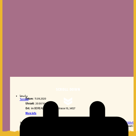
SCROLL DOWN
برنامه‌ها
Datum:
11.09.2020
Termine
Uhrzeit:
20:00 bis 22:00
Ort:
im BOREAL - Mombachstrasse 10, 34127
More info
Im Rahmen des diesjährigen
Nach dem Rechten sehen Festival
spielen wir gemeinsam mit
Lena Stöhrfak
den 11.9.20 eine kleine aber feine Show im
Boreal in Kassel
. Kommt rum oder gebt euch im Livestream (lin
freuen uns auf jeden Fall mega wieder dabei zu sein #Kasselfornia <3 #FCKNZS #WEAREONE
im BOREAL – Mombachstrasse 10, 34127 Kassel 20-22h mehr auf