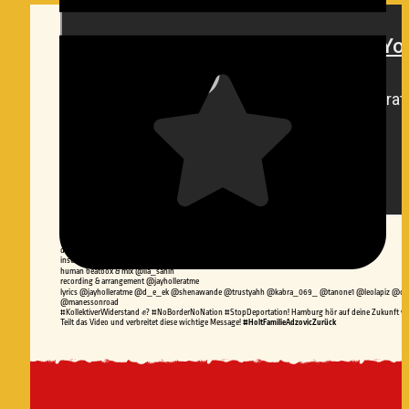
CREDITS
(@instagram)
directed by @padyrabendariss
instrumental & scratches @trazytattooer
human beatbox & mix @lia_sahin
recording & arrangement @jayholleratme
lyrics @jayholleratme @d_e_ek @shenawande @trustyahh @kabra_069_ @tanone1 @leolapiz @o
@manessonroad
#KollektiverWiderstand ✊? #NoBorderNoNation #StopDeportation! Hamburg hör auf deine Zukunft w
Teilt das Video und verbreitet diese wichtige Message!
#HoltFamilieAdzovicZurück