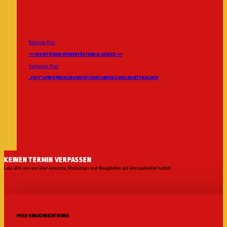
Nächster Post
+++ WIR BITTEN UM SPENDEN FÜR FAMILIE ADZOVIC +++
Vorheriger Post
„FAST“ #FREISPRUCH AM #WELTFLÜCHTLINGSTAG #SOLIDARITYWILLWIN
KEINEN TERMIN VERPASSEN
Lass dich von uns über Konzerte, Workshops und Neuigkeiten auf dem laufenden halten!
PUSH BENACHRICHTIGUNG