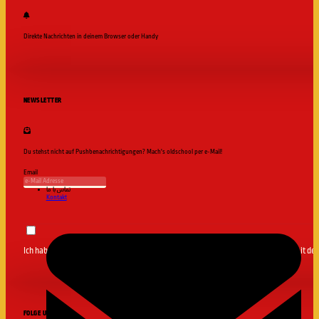
Direkte Nachrichten in deinem Browser oder Handy
Jetzt abonnieren
NEWSLETTER
Du stehst nicht auf Pushbenachrichtigungen? Mach's oldschool per e-Mail!
Email
تماس با ما
Kontakt
Ich habe die
Datenschutzerklärung
gelesen und bin damit einverstanden sowie mit d
FOLGE UNS