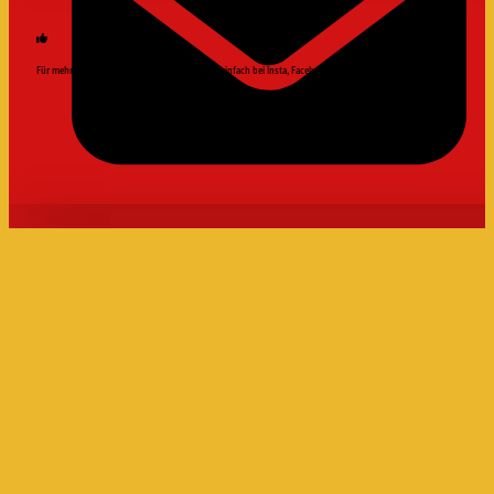
Für mehr updates und News, folge uns doch einfach bei Insta, Facebook und youtube!
IN RAP WE FIND REFUGE
LINKS