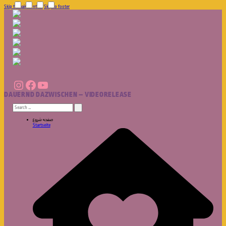
Skip to main content
Skip to footer
Instagram
Facebook
YouTube
DAUERND DAZWISCHEN – VIDEORELEASE
Search
for:
صفحه شروع
Startseite